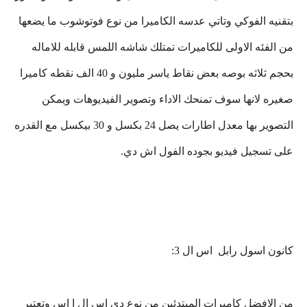
بتقنيه الفوكي وتاتي عدسه الكاميرا من نوع فوتوشوب ما يضعها
من الفئه الاولى للكاميرات تمتلك شاشه اللمس قابله للاماله
بحجم ثلاثه بوصه بعض نقاط ياسر مليون و 40 الف نقطه كاميرا
صغيره لانها سوف تمنحك الاداء وتصوير الفيديوهات ويمكن
التصوير بها معدل اطارات يصل 24 بكسل و 30 بيكسل مع القدره
على تسجيل فيديو بجوده الفول اش دي.
كانون اسول رابل اس ال 3:
من الافضل كاميرات المبتدئين من نوع دي اس ال ا اس وتعتبر