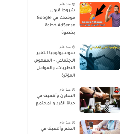
منذ عام
شروط قبول
موقعك في Google
AdSense خطوة
بخطوة
منذ عام
سوسيولوجيا التغير
الاجتماعي – المفهوم،
النظريات، والعوامل
المؤثرة
منذ عام
التعاون وأهميته في
حياة الفرد والمجتمع
منذ عام
العلم وأهميته في