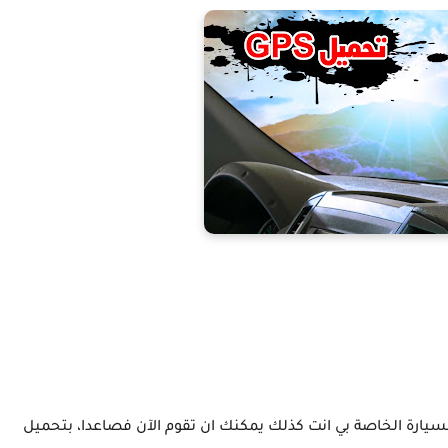
يع صار يقوم بتحميل التطبيقات الخاصه بالـ gps ،السيارة الخاصة بي انت كذلك يمكنك ان تقوم الآن فصاعدا، بتحميل